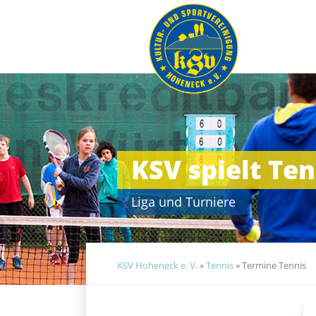
Navigation
überspringen
KSV spielt Ten
Liga und Turniere
KSV Hoheneck e. V.
»
Tennis
»
Termine Tennis