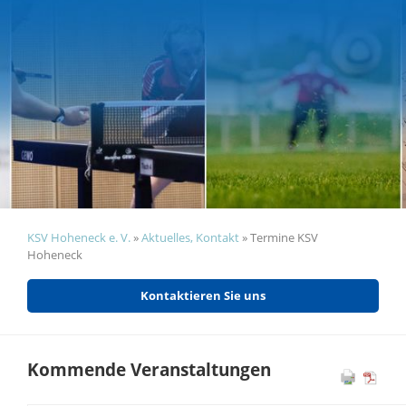
KSV Hoheneck e. V.
»
Aktuelles, Kontakt
»
Termine KSV
Hoheneck
Kontaktieren Sie uns
Kommende Veranstaltungen