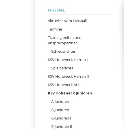
Navigation
FUSSBALL
überspringen
Aktuelles vom Fussball
Termine
Trainingszeiten und
Ansprechpartner
Schiedsrichter
KSV Hoheneck Herren I
Spielberichte
KSV Hoheneck Herren II
KSV Hoheneck AH
KSV Hoheneck Junioren
A-Junioren
B-Junioren
C-Junioren I
C-Junioren II