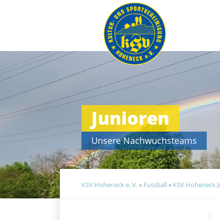
Navigation
überspringen
Junioren
Unsere Nachwuchsteams
KSV Hoheneck e. V.
»
Fussball
»
KSV Hoheneck J