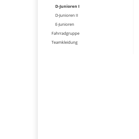
D-Junioren I
D-Junioren II
E-Junioren
Fahrradgruppe
Teamkleidung