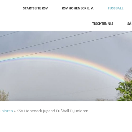
Navigation
STARTSEITE KSV
KSV HOHENECK E. V.
FUSSBALL
überspringen
TISCHTENNIS
SÄ
unioren
»
KSV Hoheneck Jugend Fußball D-Junioren