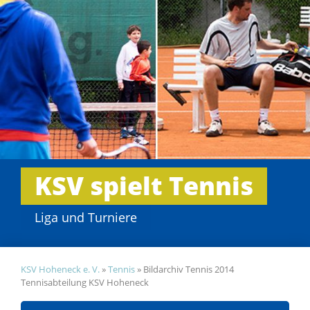
KSV spielt Tennis
Liga und Turniere
KSV Hoheneck e. V.
»
Tennis
»
Bildarchiv Tennis 2014
Tennisabteilung KSV Hoheneck