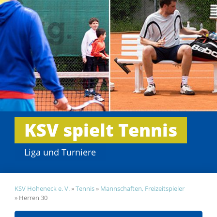
KSV spielt Tennis
Liga und Turniere
KSV Hoheneck e. V.
»
Tennis
»
Mannschaften, Freizeitspieler
»
Herren 30