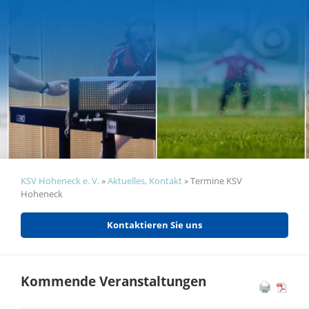
KSV Hoheneck e. V.
»
Aktuelles, Kontakt
»
Termine KSV
Hoheneck
Kontaktieren Sie uns
Kommende Veranstaltungen