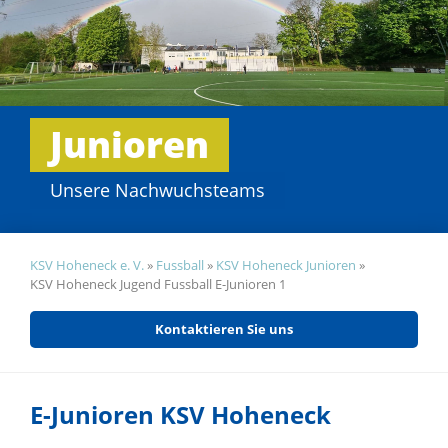
Junioren
Unsere Nachwuchsteams
KSV Hoheneck e. V.
»
Fussball
»
KSV Hoheneck Junioren
»
KSV Hoheneck Jugend Fussball E-Junioren 1
Kontaktieren Sie uns
E-Junioren KSV Hoheneck