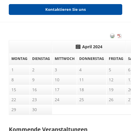
Kontaktieren Sie uns
April 2024
MO
NTAG
DI
ENSTAG
MI
TTWOCH
DO
NNERSTAG
FR
EITAG
S
1
2
3
4
5
6
8
9
10
11
12
1
15
16
17
18
19
2
22
23
24
25
26
2
29
30
Kommende Veranstaltungen