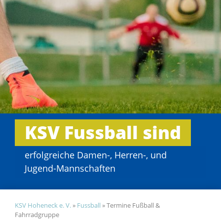
KSV Fussball sind
erfolgreiche Damen-, Herren-, und
Jugend-Mannschaften
KSV Hoheneck e. V.
»
Fussball
»
Termine Fußball &
Fahrradgruppe