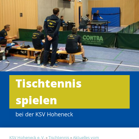
Tischtennis
spielen
bei der KSV Hoheneck
KSV Hoheneck e. V.
»
Tischtennis
»
Aktuelles vom