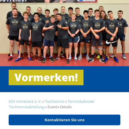
Vormerken!
KSV Hoheneck e. V.
»
Tischtennis
»
Terminkalender
Tischtennisabteilung
»
Events-Details
Kontaktieren Sie uns