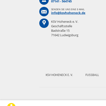
07141 - 564745
SENDEN SIE UNS EINE E-MAIL
info@ksvhoheneck.de
KSV Hoheneck e. V.
Geschäftsstelle
Badstraße 15
71642 Ludwigsburg
Navigation
überspringen
KSV HOHENECK E. V.
FUSSBALL