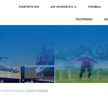
Navigation
STARTSEITE KSV
KSV HOHENECK E. V.
FUSSBALL
überspringen
TISCHTENNIS
SÄ
ne KSV Hoheneck
»
Events-Details