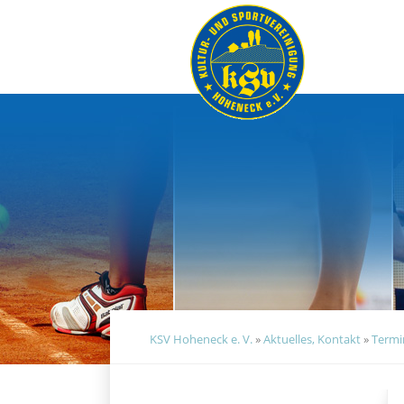
Navigation
überspringen
KSV Hoheneck e. V.
»
Aktuelles, Kontakt
»
Termi