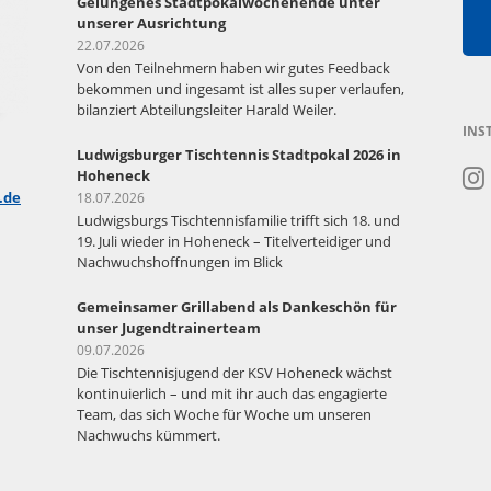
Gelungenes Stadtpokalwochenende unter
unserer Ausrichtung
22.07.2026
Von den Teilnehmern haben wir gutes Feedback
bekommen und ingesamt ist alles super verlaufen,
bilanziert Abteilungsleiter Harald Weiler.
INS
Ludwigsburger Tischtennis Stadtpokal 2026 in
Hoheneck
.de
18.07.2026
Ludwigsburgs Tischtennisfamilie trifft sich 18. und
19. Juli wieder in Hoheneck – Titelverteidiger und
Nachwuchshoffnungen im Blick
Gemeinsamer Grillabend als Dankeschön für
unser Jugendtrainerteam
09.07.2026
Die Tischtennisjugend der KSV Hoheneck wächst
kontinuierlich – und mit ihr auch das engagierte
Team, das sich Woche für Woche um unseren
Nachwuchs kümmert.