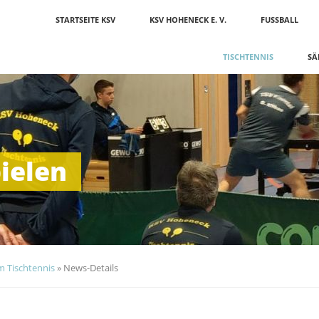
Navigation
STARTSEITE KSV
KSV HOHENECK E. V.
FUSSBALL
überspringen
TISCHTENNIS
SÄ
pielen
m Tischtennis
»
News-Details