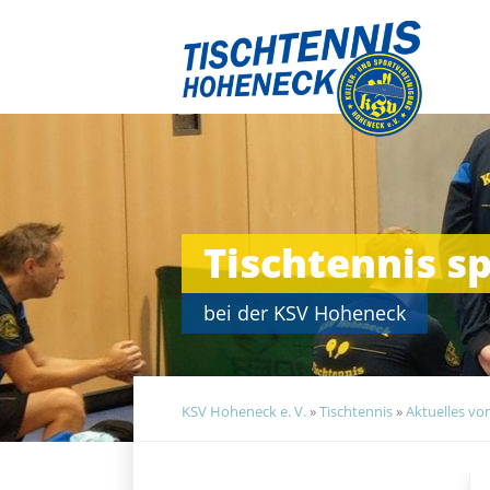
Navigation
überspringen
Tischtennis s
bei der KSV Hoheneck
KSV Hoheneck e. V.
»
Tischtennis
»
Aktuelles vo