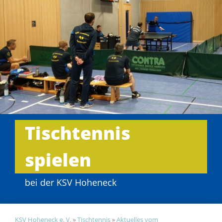
Tischtennis
spielen
bei der KSV Hoheneck
KSV Hoheneck e. V.
»
Tischtennis
»
Aktuelles vom