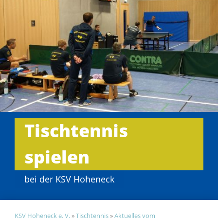
Tischtennis
spielen
bei der KSV Hoheneck
KSV Hoheneck e. V.
»
Tischtennis
»
Aktuelles vom