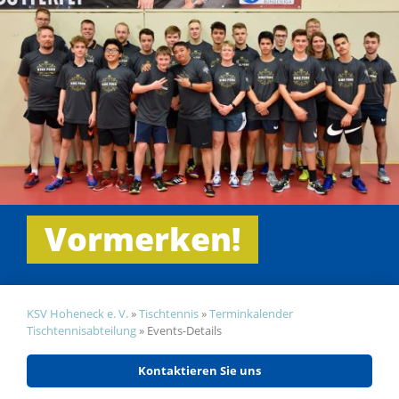
Vormerken!
KSV Hoheneck e. V.
»
Tischtennis
»
Terminkalender
Tischtennisabteilung
»
Events-Details
Kontaktieren Sie uns